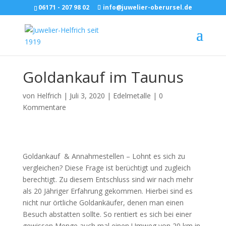
06171 - 207 98 02
info@juwelier-oberursel.de
Goldankauf im Taunus
von
Helfrich
|
Juli 3, 2020
|
Edelmetalle
|
0
Kommentare
Goldankauf & Annahmestellen – Lohnt es sich zu
vergleichen? Diese Frage ist berüchtigt und zugleich
berechtigt. Zu diesem Entschluss sind wir nach mehr
als 20 Jähriger Erfahrung gekommen. Hierbei sind es
nicht nur örtliche Goldankäufer, denen man einen
Besuch abstatten sollte. So rentiert es sich bei einer
gewissen Menge auch mal einen Umweg von 20 km in